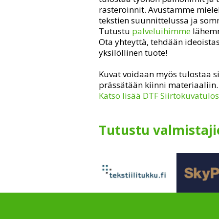
rasteroinnit. Avustamme miel
tekstien suunnittelussa ja som
Tutustu
palveluihimme
lähe
Ota yhteyttä, tehdään ideoistas
yksilöllinen tuote!
Kuvat voidaan myös tulostaa sii
prässätään kiinni materiaaliin.
Katso lisää DTF Siirtokuvatulo
Tutustu valmistajie