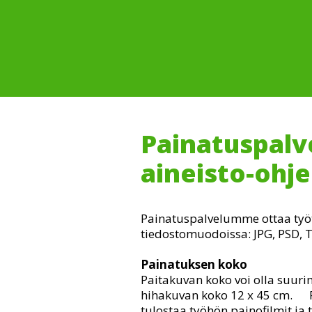
Painatuspal
aineisto-ohj
Painatuspalvelumme ottaa työt
tiedostomuodoissa: JPG, PSD, TI
Painatuksen koko
Paitakuvan koko voi olla suuri
hihakuvan koko 12 x 45 cm.
tulostaa työhön painofilmit ja