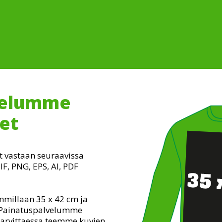
velumme
eet
 vastaan seuraavissa
F, PNG, EPS, AI, PDF
mmillaan 35 x 42 cm ja
 Painatuspalvelumme
 tarvittaessa teemme kuvien