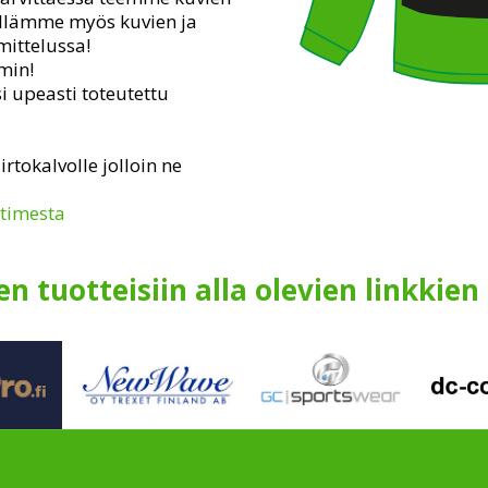
ellämme myös kuvien ja
mittelussa!
mmin!
i upeasti toteutettu
rtokalvolle jolloin ne
stimesta
n tuotteisiin alla olevien linkkien