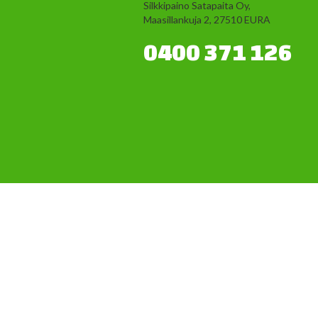
Silkkipaino Satapaita Oy,
Maasillankuja 2, 27510 EURA
0400 371 126